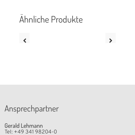
Ähnliche Produkte
Ansprechpartner
Xerox® Proficio™ PX500
Gerald Lehmann
Produktionsdruckmaschine
Überschreiten Sie die Grenzen der Farbproduktion mit
Tel: +49 341 98204-0
Leistung, Präzision und fortschrittlicher