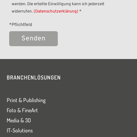
werden. Die erteilte Einwilligung kann ich jederzeit
widerrufen.
(Datenschutzerklärung)
*
*Pflichtfeld
Bitte
lasse
dieses
BRANCHENLÖSUNGEN
Feld
leer.
Print & Publishing
Foto & FineArt
Media & 3D
IT-Solutions