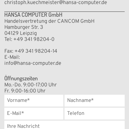
christoph.kuechmeister@hansa-computer.de
Xerox® B410 Drucker
Xe
HANSA COMPUTER GmbH
Ein kompakter, zuverlässiger und sicherer Drucker, wie
Schnell, 
ihn kleine Unternehmen brauchen
Handelsvertretung der CANCOM GmbH
Hamburger Str. 3
04129 Leipzig
Tel: +49 341 98204-0
Fax: +49 341 98204-14
E-Mail:
info@hansa-computer.de
Öffnungszeiten
Mo.-Do. 9:00-17:00 Uhr
Fr. 9:00-16:00 Uhr