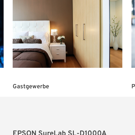
Gastgewerbe
P
EPSON SureLab SL-D1000A