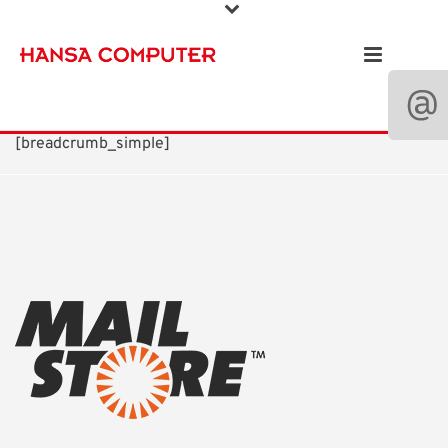
[breadcrumb_simple]